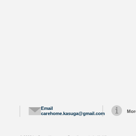
Email
More
carehome.kasuga@gmail.com