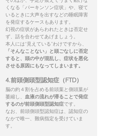
そのほか、手足が震えてうまく動けな
くなる「パーキンソン症状」や、寝て
いるときに大声を出すなどの睡眠障害
を発症するケースもあります。
幻視の症状があらわれたときは否定せ
ず、話を合わせてあげましょう。
本人には“見えている”わけですから、
「そんなことない」と頭ごなしに否定
すると、頭の中が混乱し、症状を悪化
させる原因にもなってしまいます。
4.前頭側頭型認知症（FTD）
脳の約４割を占める前頭葉と側頭葉が
萎縮し、
血液の流れが滞ることで発症
するのが前頭側頭型認知症
です。
なお、前頭側頭型認知症は、認知症の
なかで唯一、難病指定を受けていま
す。