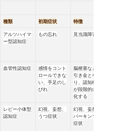
種類
初期症状
特徴
アルツハイマ
もの忘れ
見当識障害
ー型認知症
血管性認知症
感情をコント
脳梗塞などが
ロールできな
引き金とな
い、手足のし
り、認知機能
びれ
が段階的に悪
化する
レビー小体型
幻視、妄想、
幻視、妄想、
認知症
うつ症状
パーキンソン
症状