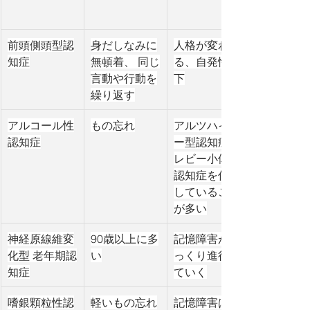
前頭側頭型認
身だしなみに
人格が変わ
知症
無頓着、 同じ
る、自発性低
言動や行動を
下
繰り返す
アルコール性
もの忘れ
アルツハイマ
認知症
ー型認知症や
レビー小体型
認知症を併発
していること
が多い
神経原線維変
90歳以上に多
記憶障害がゆ
化型 老年期認
い
っくり進行し
知症
ていく
嗜銀顆粒性認
軽いもの忘れ
記憶障害は軽