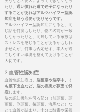
失うなどの要因によってできなくなっ
たり、
通い慣れた道で迷子になったり
することがあればアルツハイマー型認
知症を疑う必要がありそうです。
アルツハイマー型認知症になると、同
じ話を何度もしたり、物の名前が一致
しなかったりと、同居している家族は
ストレスを感じることがあるかもしれ
ませんが、何事も否定せず、本人が過
ごしやすい環境を整えてあげることが
大切です。
2.血管性認知症
血管性認知症は、
脳梗塞や脳卒中、く
も膜下出血など、脳の疾患が原因で発
症
します。
脳の認知機能を司る部分（前頭葉、頭
頂葉、側頭葉、後頭葉、海馬など）な
どで血管が詰まり、十分に酸素や栄養