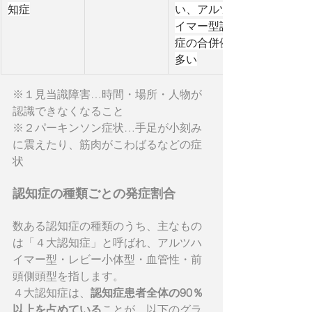
知症
い、アルツハ
イマー型認知
症の合併例も
多い
※１見当識障害…時間・場所・人物が
認識できなくなること
※２パーキンソン症状…手足が小刻み
に震えたり、筋肉がこわばるなどの症
状
認知症の種類ごとの発症割合
数ある認知症の種類のうち、主なもの
は「４大認知症」と呼ばれ、アルツハ
イマー型・レビー小体型・血管性・前
頭側頭型を指します。
４大認知症は、
認知症患者全体の90％
以上を占めている
ことが、以下のグラ