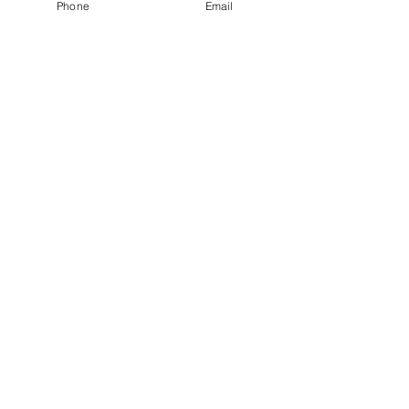
Phone
Email
ヘルパー募集
暑中お見舞い申し上げます。
明けましておめでとうござ
います
このSNSの時代に。