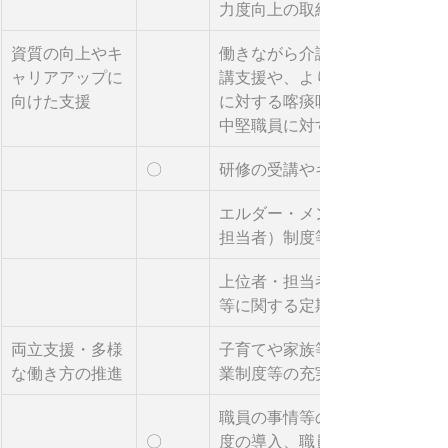
力度向上の取組の実施
資質の向上やキ
働きながら介護福祉士取得を目
ャリアアップに
講支援や、より専門性の高い介
向けた支援
に対する喀痰吸引、認知症ケア
中堅職員に対するマネジメント
〇
研修の受講やキャリア段位制度
エルダー・メンター（仕事やメ
担当者）制度等導入
上位者・担当者等によるキャリ
等に関する定期的な相談の機会
両立支援・多様
子育てや家族等の介護等と仕事
な働き方の推進
業制度等の充実、事業所内託児
職員の事情等の状況に応じた勤
〇
度の導入、職員の希望に即した