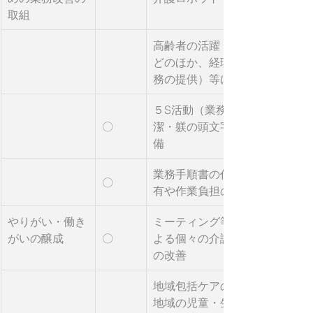
取組
高齢者の活躍（居室やフロア等
どのほか、経理や労務、広報な
務の提供）等による役割分担の
５S活動（業務管理の手法の１
〇
潔・躾の頭文字をとったもの）
備
業務手順書の作成や、記録・報
〇
有や作業負担の軽減
やりがい・働き
ミーティング等による職場内コ
がいの醸成
〇
よる個々の介護職員の気づきを
の改善
地域包括ケアの一員としてのモ
地域の児童・生徒や住民との交