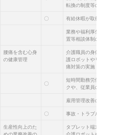
転換の制度等の整備
〇
有給休暇が取得しやすい環境の
業務や福利厚生制度、メンタル
置等相談体制の充実
腰痛を含む心身
介護職員の身体の負担軽減のた
の健康管理
護ロボットやリフト等の介護機
痛対策の実施
短時間勤務労働者等も受診可能
〇
クや、従業員のための休憩室の
雇用管理改善のための管理者に
〇
事故・トラブルへの対応マニュ
生産性向上のた
タブレット端末やインカム等の
めの業務改善の
介護ロボットやセンサー等の導