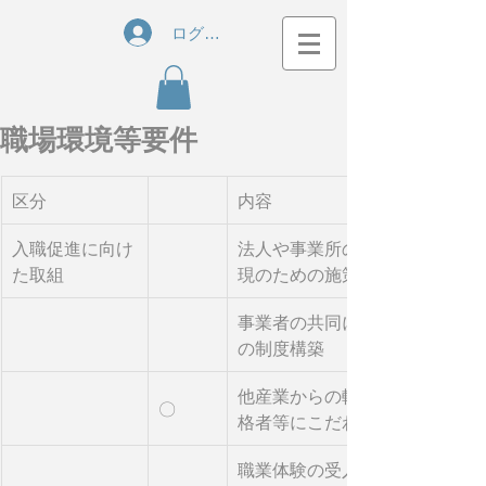
ログイン
職場環境等要件
区分
内容
入職促進に向け
法人や事業所の経営理念やケア
た取組
現のための施策・仕組みなどの
事業者の共同による採用・人事
の制度構築
他産業からの転職者、主婦層、
〇
格者等にこだわらない幅広い採
職業体験の受入れや地域行事へ