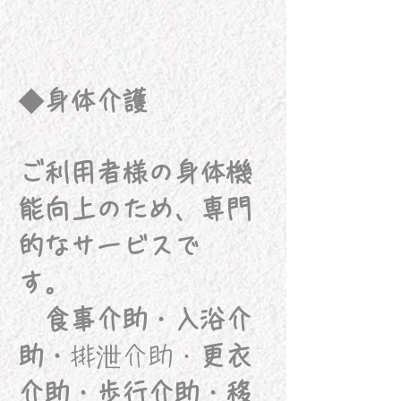
◆身体介護
ご利用者様の身体機
能向上のため、専門
的なサービスで
す。
食事介助・
入浴介
助・
排泄介助・
更
衣
介助
​・歩行介助・移