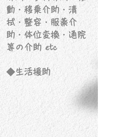
動・移乗介助・清
拭・整容・服薬介
助・体位変換・通院
等の介助 etc
◆生活援助