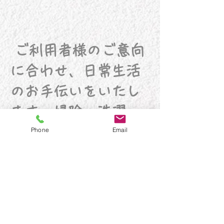
ご利用者様のご意向
に合わせ、日常生活
のお手伝いをいたし
ます。
掃除・洗濯・
調理・配膳・
買い物
Phone
Email
代行・薬の受け取
り・
ゴミ出しetc