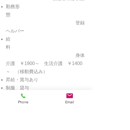
勤務形
態
登録
ヘルパー
給
料
身体
介護 ￥1900～ 生活介護 ￥1400
～ （移動費込み）
昇給・賞与あり
制服 貸与
休日・休
Phone
Email
暇
ご希
望にて休日を決めて頂きます。土・日
曜日は
事務所のみ休み。
有給休暇あ