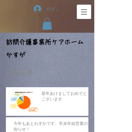
ログイン
​訪問介護事業所ケアホーム
かすが
最新記事
新年あけましておめでとう
ございます
今年もあとわずかです。年末年始営業のお
知らせ！