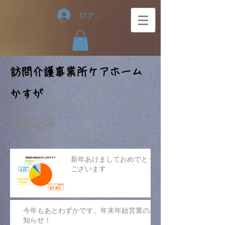
ログイン
​訪問介護事業所ケアホーム
かすが
最新記事
新年あけましておめでとう
ございます
今年もあとわずかです。年末年始営業のお
知らせ！