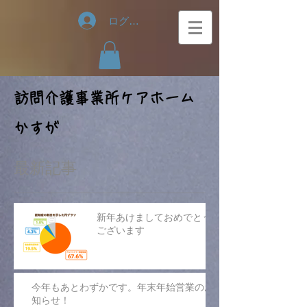
ログイン
​訪問介護事業所ケアホーム
かすが
最新記事
新年あけましておめでとう
ございます
今年もあとわずかです。年末年始営業のお
知らせ！